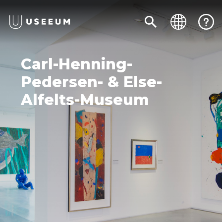
Carl-Henning-
Pedersen- & Else-
Alfelts-Museum