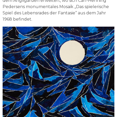
dem Angligården erweitert, wo sich Carl-Henning 
Pedersens monumentales Mosaik „Das spielerische 
Spiel des Lebensrades der Fantasie“ aus dem Jahr 
1968 befindet.