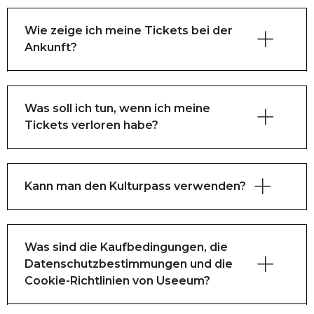
Das Ticketportal ist neu, und wir arbeiten 
daran, alle dänischen Museen einzubinden.
Wie zeige ich meine Tickets bei der
Ankunft?
Zurzeit kannst du Tickets nur für die Museen 
kaufen, die du hier siehst, aber wir hoffen, dass 
du in Zukunft Tickets für noch mehr Museen 
erwerben kannst.
Was soll ich tun, wenn ich meine
Tickets verloren habe?
Kann man den Kulturpass verwenden?
Was sind die Kaufbedingungen, die
Datenschutzbestimmungen und die
Cookie-Richtlinien von Useeum?