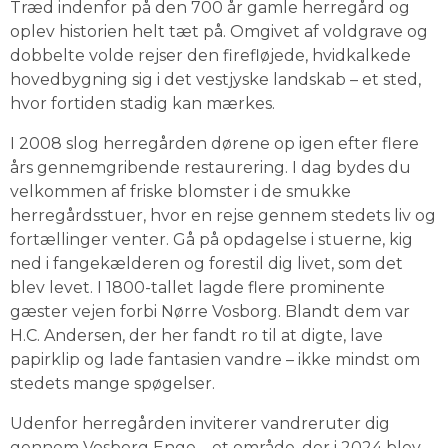
Træd indenfor på den 700 år gamle herregård og 
oplev historien helt tæt på. Omgivet af voldgrave og 
dobbelte volde rejser den firefløjede, hvidkalkede 
hovedbygning sig i det vestjyske landskab – et sted, 
hvor fortiden stadig kan mærkes.
I 2008 slog herregården dørene op igen efter flere 
års gennemgribende restaurering. I dag bydes du 
velkommen af friske blomster i de smukke 
herregårdsstuer, hvor en rejse gennem stedets liv og 
fortællinger venter. Gå på opdagelse i stuerne, kig 
ned i fangekælderen og forestil dig livet, som det 
blev levet. I 1800-tallet lagde flere prominente 
gæster vejen forbi Nørre Vosborg. Blandt dem var 
H.C. Andersen, der her fandt ro til at digte, lave 
papirklip og lade fantasien vandre – ikke mindst om 
stedets mange spøgelser.
Udenfor herregården inviterer vandreruter dig 
gennem Vosborg Enge – et område, der i 2024 blev 