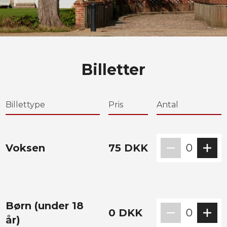
Billetter
Billettype
Pris
Antal
Voksen
75
DKK
0
Børn (under 18
0
DKK
0
år)