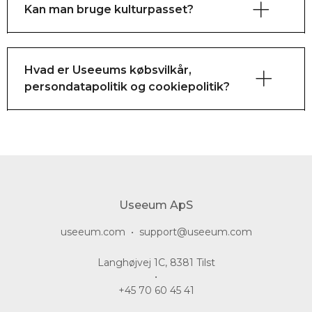
Kan man bruge kulturpasset?
Hvad er Useeums købsvilkår,
persondatapolitik og cookiepolitik?
her.
her.
Useeum ApS
useeum.com
•
support@useeum.com
Langhøjvej 1C, 8381 Tilst
•
+45 70 60 45 41