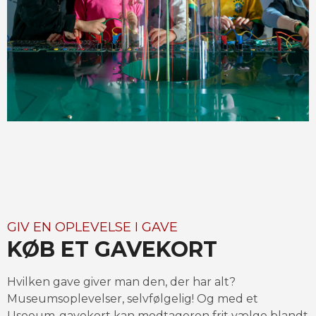
GIV EN OPLEVELSE I GAVE
KØB ET GAVEKORT
Hvilken gave giver man den, der har alt? 
Museumsoplevelser, selvfølgelig! Og med et 
Useeum-gavekort kan modtageren frit vælge blandt 