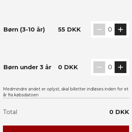
Børn (3-10 år)
55
DKK
0
Børn under 3 år
0
DKK
0
Medmindre andet er oplyst, skal billetter indløses inden for et
år fra købsdatoen
Total
0
DKK