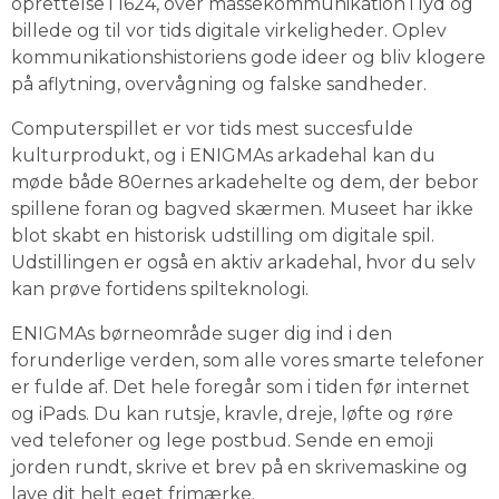
oprettelse i 1624, over massekommunikation i lyd og 
billede og til vor tids digitale virkeligheder. Oplev 
kommunikationshistoriens gode ideer og bliv klogere 
på aflytning, overvågning og falske sandheder.
Computerspillet er vor tids mest succesfulde 
kulturprodukt, og i ENIGMAs arkadehal kan du 
møde både 80ernes arkadehelte og dem, der bebor 
spillene foran og bagved skærmen. Museet har ikke 
blot skabt en historisk udstilling om digitale spil. 
Udstillingen er også en aktiv arkadehal, hvor du selv 
kan prøve fortidens spilteknologi.
ENIGMAs børneområde suger dig ind i den 
forunderlige verden, som alle vores smarte telefoner 
er fulde af. Det hele foregår som i tiden før internet 
og iPads. Du kan rutsje, kravle, dreje, løfte og røre 
ved telefoner og lege postbud. Sende en emoji 
jorden rundt, skrive et brev på en skrivemaskine og 
lave dit helt eget frimærke.