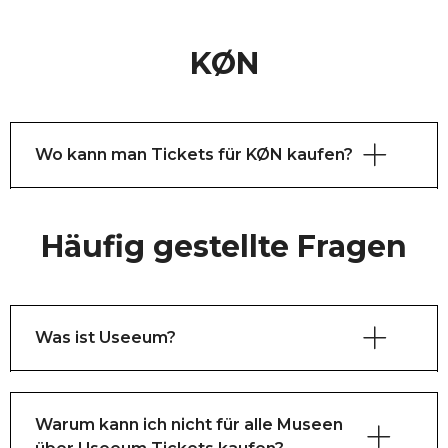
KØN
Wo kann man Tickets für KØN kaufen?
Sie können Tickets für KØN und viele andere 
Häufig gestellte Fragen
Museen sowie ähnliche Einrichtungen hier auf 
der Ticketseite von Useeum kaufen.
Was ist Useeum?
Warum kann ich nicht für alle Museen