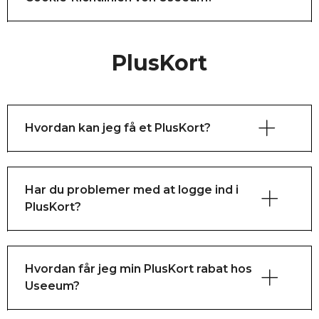
Lies hier unsere Kaufbedingungen und 
PlusKort
Datenschutzbestimmungen.
Lies hier unsere Cookie-Richtlinien.
Hvordan kan jeg få et PlusKort?
Har du problemer med at logge ind i
PlusKort?
hvilke fagforeninger her
. 
App Store
Google Play 
info@pluskort.dk
Hvordan får jeg min PlusKort rabat hos
Useeum?