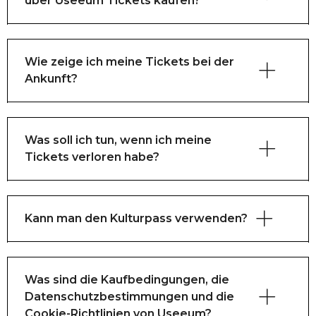
über Useeum Tickets kaufen?
Das Ticketportal ist neu, und wir arbeiten 
daran, alle dänischen Museen einzubinden.
Wie zeige ich meine Tickets bei der
Ankunft?
Zurzeit kannst du Tickets nur für die Museen 
kaufen, die du hier siehst, aber wir hoffen, dass 
du in Zukunft Tickets für noch mehr Museen 
erwerben kannst.
Was soll ich tun, wenn ich meine
Tickets verloren habe?
Kann man den Kulturpass verwenden?
Was sind die Kaufbedingungen, die
Datenschutzbestimmungen und die
Cookie-Richtlinien von Useeum?