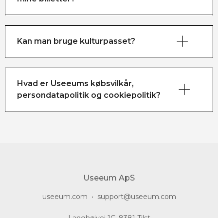
Kan man bruge kulturpasset?
Hvad er Useeums købsvilkår,
persondatapolitik og cookiepolitik?
her.
her.
Useeum ApS
useeum.com
•
support@useeum.com