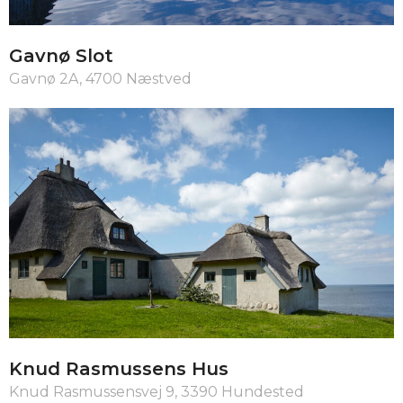
Gavnø Slot
Gavnø 2A, 4700 Næstved
Knud Rasmussens Hus
Knud Rasmussensvej 9, 3390 Hundested